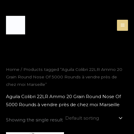
Skip
to
content
Home
/ Products tagged “Aguila Colibri 22LR Ammo 20
Grain Round Nose Of 5000 Rounds à vendre près de
chez moi Marseille”
Aguila Colibri 22LR Ammo 20 Grain Round Nose Of
5000 Rounds à vendre près de chez moi Marseille
Showing the single result