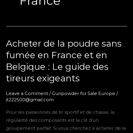
France
Acheter de la poudre sans
Acheter
de
fumée en France et en
la
Belgique : Le guide des
poudre
sans
tireurs exigeants
fumée
en
Leave a Comment
/
Gunpowder for Sale Europe
/
France
jt222500@gmail.com
et
Pour les passionnés de tir sportif et de chasse, la
en
régularité des composants est la clé d’un
Belgique
groupement parfait. Si vous cherchez à acheter de la
: