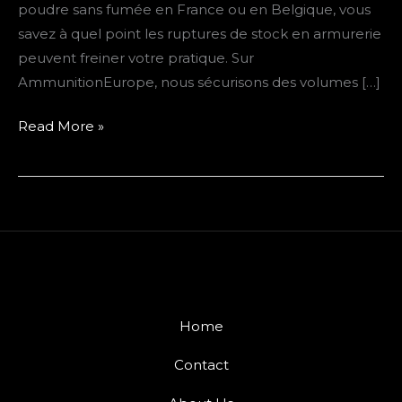
poudre sans fumée en France ou en Belgique, vous
Le
savez à quel point les ruptures de stock en armurerie
guide
peuvent freiner votre pratique. Sur
des
AmmunitionEurope, nous sécurisons des volumes […]
tireurs
exigeants
Read More »
Home
Contact