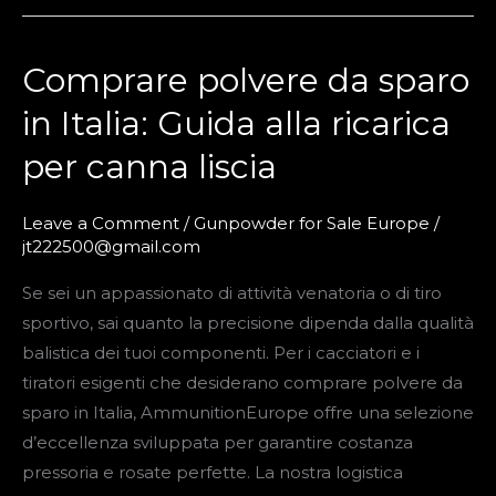
Comprare polvere da sparo
Comprare
polvere
in Italia: Guida alla ricarica
da
per canna liscia
sparo
in
Italia:
Leave a Comment
/
Gunpowder for Sale Europe
/
jt222500@gmail.com
Guida
alla
Se sei un appassionato di attività venatoria o di tiro
ricarica
sportivo, sai quanto la precisione dipenda dalla qualità
per
balistica dei tuoi componenti. Per i cacciatori e i
canna
tiratori esigenti che desiderano comprare polvere da
liscia
sparo in Italia, AmmunitionEurope offre una selezione
d’eccellenza sviluppata per garantire costanza
pressoria e rosate perfette. La nostra logistica