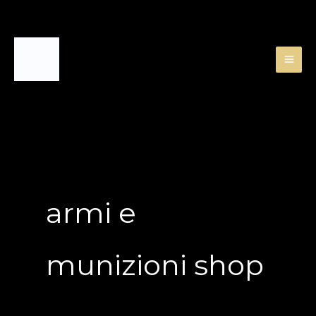
Skip
to
content
armi e
munizioni shop