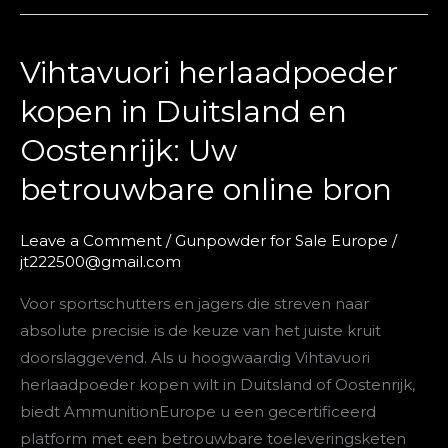
Vihtavuori herlaadpoeder
Vihtavuori
herlaadpoeder
kopen in Duitsland en
kopen
Oostenrijk: Uw
in
Duitsland
betrouwbare online bron
en
Oostenrijk:
Leave a Comment
/
Gunpowder for Sale Europe
/
Uw
jt222500@gmail.com
betrouwbare
Voor sportschutters en jagers die streven naar
online
absolute precisie is de keuze van het juiste kruit
bron
doorslaggevend. Als u hoogwaardig Vihtavuori
herlaadpoeder kopen wilt in Duitsland of Oostenrijk,
biedt AmmunitionEurope u een gecertificeerd
platform met een betrouwbare toeleveringsketen