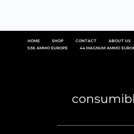
Skip
to
content
HOME
SHOP
CONTACT
ABOUT US
5.56 AMMO EUROPE
44 MAGNUM AMMO EURO
consumibl