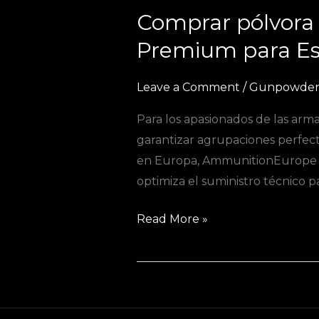
Comprar pólvora 
Comprar
pólvora
Premium para Es
negra
para
Leave a Comment
/
Gunpowder 
avancarga
Para los apasionados de las arma
en
garantizar agrupaciones perfec
Europa:
en Europa, AmmunitionEurope es 
Suministro
optimiza el suministro técnico pa
Premium
para
Read More »
España
y
Portugal