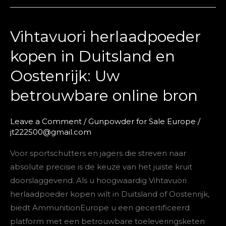
Vihtavuori herlaadpoeder
Vihtavuori
herlaadpoeder
kopen in Duitsland en
kopen
Oostenrijk: Uw
in
Duitsland
betrouwbare online bron
en
Oostenrijk:
Leave a Comment
/
Gunpowder for Sale Europe
/
Uw
jt222500@gmail.com
betrouwbare
Voor sportschutters en jagers die streven naar
online
absolute precisie is de keuze van het juiste kruit
bron
doorslaggevend. Als u hoogwaardig Vihtavuori
herlaadpoeder kopen wilt in Duitsland of Oostenrijk,
biedt AmmunitionEurope u een gecertificeerd
platform met een betrouwbare toeleveringsketen