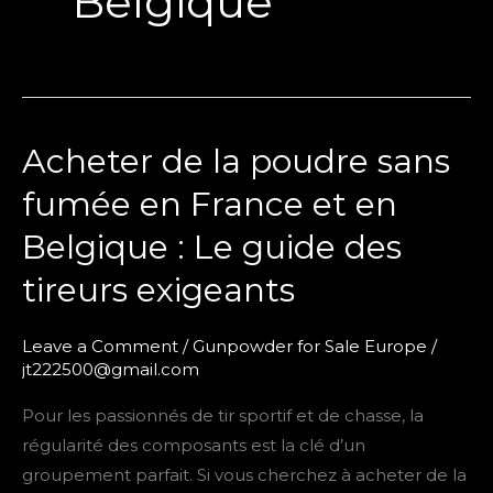
Belgique
Acheter de la poudre sans
Acheter
de
fumée en France et en
la
Belgique : Le guide des
poudre
sans
tireurs exigeants
fumée
en
Leave a Comment
/
Gunpowder for Sale Europe
/
France
jt222500@gmail.com
et
Pour les passionnés de tir sportif et de chasse, la
en
régularité des composants est la clé d’un
Belgique
groupement parfait. Si vous cherchez à acheter de la
: