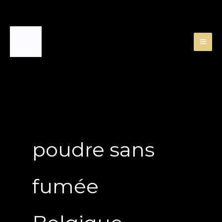
Skip
to
content
poudre sans
fumée