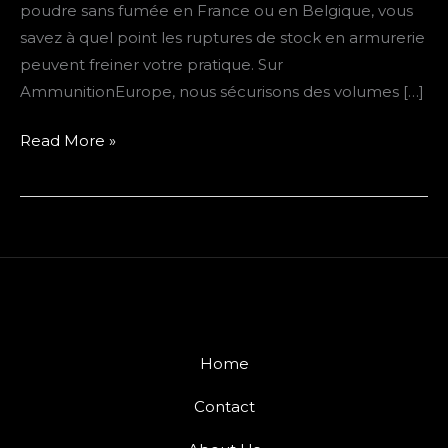
poudre sans fumée en France ou en Belgique, vous
Le
savez à quel point les ruptures de stock en armurerie
guide
peuvent freiner votre pratique. Sur
des
AmmunitionEurope, nous sécurisons des volumes […]
tireurs
exigeants
Read More »
Home
Contact