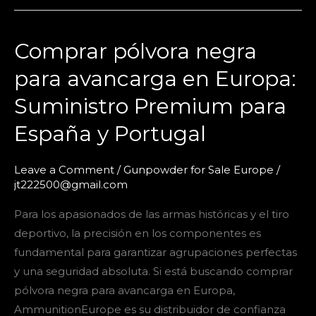
Comprar pólvora negra
Comprar
pólvora
para avancarga en Europa:
negra
Suministro Premium para
para
avancarga
España y Portugal
en
Europa:
Leave a Comment
/
Gunpowder for Sale Europe
/
Suministro
jt222500@gmail.com
Premium
Para los apasionados de las armas históricas y el tiro
para
deportivo, la precisión en los componentes es
España
fundamental para garantizar agrupaciones perfectas
y
y una seguridad absoluta. Si está buscando comprar
Portugal
pólvora negra para avancarga en Europa,
AmmunitionEurope es su distribuidor de confianza