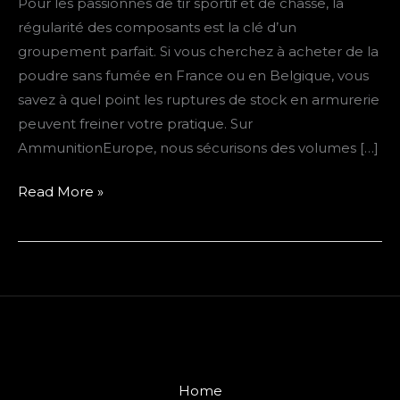
Pour les passionnés de tir sportif et de chasse, la
en
régularité des composants est la clé d’un
Belgique
groupement parfait. Si vous cherchez à acheter de la
:
poudre sans fumée en France ou en Belgique, vous
Le
savez à quel point les ruptures de stock en armurerie
guide
peuvent freiner votre pratique. Sur
des
AmmunitionEurope, nous sécurisons des volumes […]
tireurs
exigeants
Read More »
Home