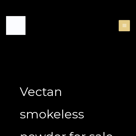
Skip
to
content
Vectan
smokeless