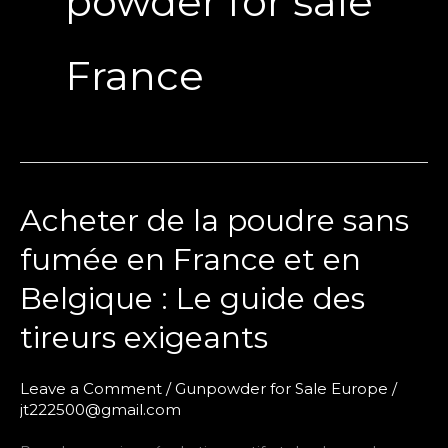
powder for sale
France
Acheter de la poudre sans
Acheter
de
fumée en France et en
la
Belgique : Le guide des
poudre
sans
tireurs exigeants
fumée
en
Leave a Comment
/
Gunpowder for Sale Europe
/
France
jt222500@gmail.com
et