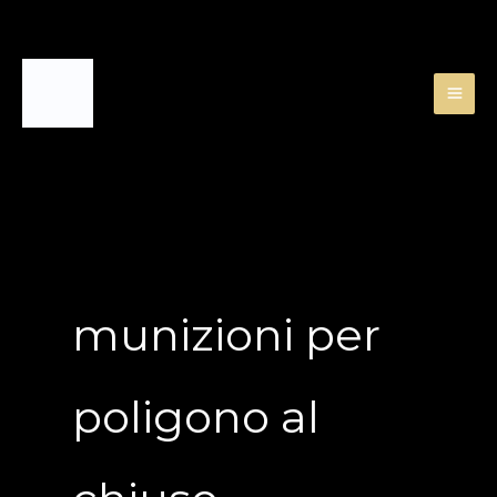
Skip
to
content
munizioni per
poligono al