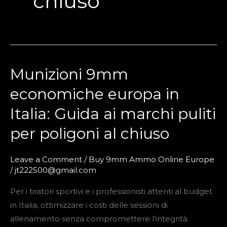
chiuso
Munizioni 9mm
Munizioni
9mm
economiche europa in
economiche
Italia: Guida ai marchi puliti
europa
in
per poligoni al chiuso
Italia:
Guida
Leave a Comment
/
Buy 9mm Ammo Online Europe
ai
/
jt222500@gmail.com
marchi
Per i tiratori sportivi e i professionisti attenti al budget
puliti
in Italia, ottimizzare i costi delle sessioni di
per
allenamento senza compromettere l’integrità
poligoni