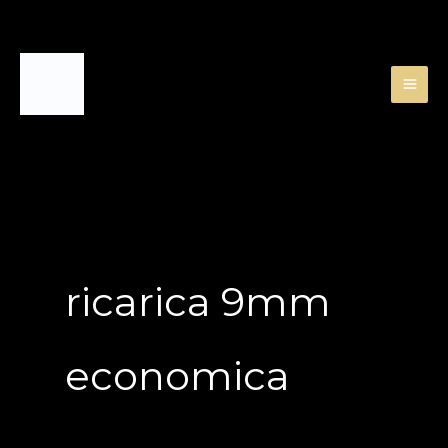
Skip
to
content
ricarica 9mm
economica