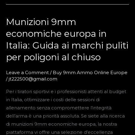
Munizioni 9mm
Munizioni
9mm
economiche europa in
economiche
Italia: Guida ai marchi puliti
europa
in
per poligoni al chiuso
Italia:
Guida
Leave a Comment
/
Buy 9mm Ammo Online Europe
ai
/
jt222500@gmail.com
marchi
Per i tiratori sportivi e i professionisti attenti al budget
puliti
in Italia, ottimizzare i costi delle sessioni di
per
allenamento senza compromettere l’integrità
poligoni
dell’arma è una priorità assoluta. Se siete alla ricerca
al
di munizioni 9mm economiche europa, la nostra
chiuso
piattaforma vi offre una selezione d’eccellenza